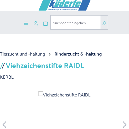
Zum Hauptinhalt springen
Warenkorb enthält 0 Positionen. Der G
Tierzucht und -haltung
Rinderzucht & -haltung
Viehzeichenstifte RAIDL
KERBL
Bildergalerie überspringen