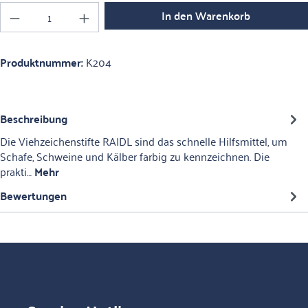
Produkt Anzahl: Gib den gewünschten Wert ein o
In den Warenkorb
Produktnummer:
K204
Beschreibung
Die Viehzeichenstifte RAIDL sind das schnelle Hilfsmittel, um
Schafe, Schweine und Kälber farbig zu kennzeichnen. Die
prakti…
Mehr
Bewertungen