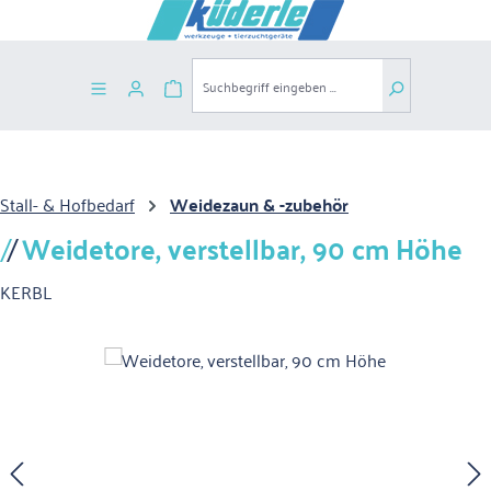
Zum Hauptinhalt springen
Warenkorb enthält 0 Positionen. Der G
Stall- & Hofbedarf
Weidezaun & -zubehör
Weidetore, verstellbar, 90 cm Höhe
KERBL
Bildergalerie überspringen