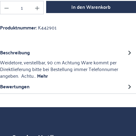
Produkt Anzahl: Gib den gewünschten Wert ein o
In den Warenkorb
Produktnummer:
K442901
Beschreibung
Weidetore, verstellbar, 90 cm Achtung Ware kommt per
Direktlieferung bitte bei Bestellung immer Telefonnumer
angeben. Achtu…
Mehr
Bewertungen