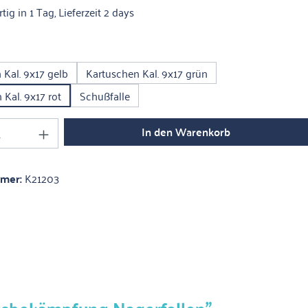
ig in 1 Tag, Lieferzeit 2 days
uswählen
 Kal. 9x17 gelb
Kartuschen Kal. 9x17 grün
 Kal. 9x17 rot
Schußfalle
Anzahl: Gib den gewünschten Wert ein oder 
In den Warenkorb
mmer:
K21203