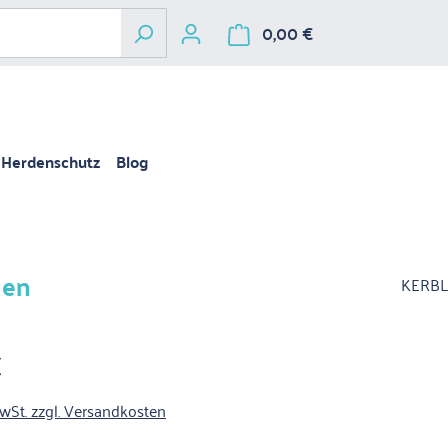
0,00 €
Warenkorb enthält 
Herdenschutz
Blog
len
KERBL
€
is:
MwSt. zzgl. Versandkosten