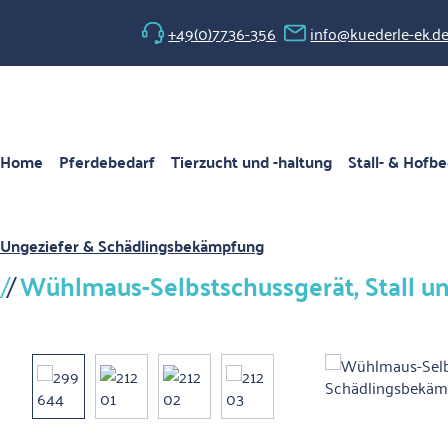
 Hauptinhalt springen
Zur Suche springen
Zur Hauptnavigation springen
+49(0)7736-356
info@kuederle-ek.d
Home
Pferdebedarf
Tierzucht und -haltung
Stall- & Hofbe
Ungeziefer & Schädlingsbekämpfung
Wühlmaus-Selbstschussgerät, Stall 
Bildergalerie überspringen