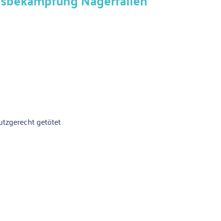
ngsbekämpfung Nagerfallen"
utzgerecht getötet