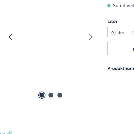
Sofort verf
auswäh
Liter
9 Liter
1
Produkt 
Produktnu