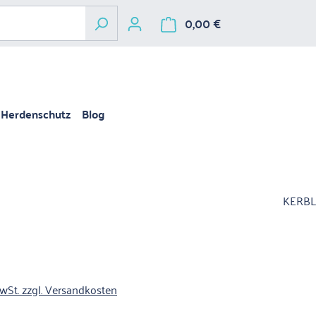
0,00 €
Warenkorb enthält 
Herdenschutz
Blog
KERBL
€
is:
MwSt. zzgl. Versandkosten