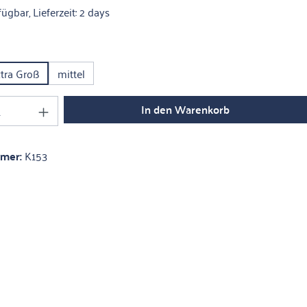
ügbar, Lieferzeit: 2 days
ählen
tra Groß
mittel
Anzahl: Gib den gewünschten Wert ein oder 
In den Warenkorb
mmer:
K153