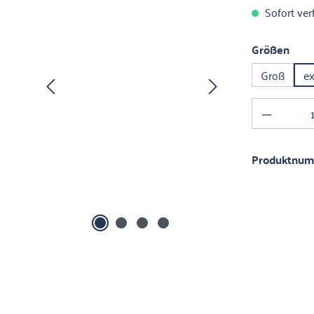
Sofort verf
ausw
Größen
Groß
ex
Produkt 
Produktnu