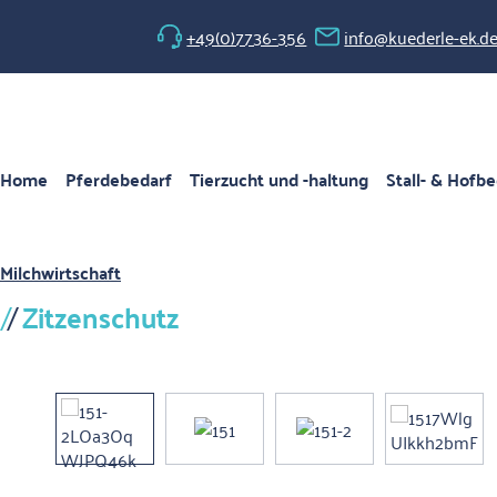
 Hauptinhalt springen
Zur Suche springen
Zur Hauptnavigation springen
+49(0)7736-356
info@kuederle-ek.d
Home
Pferdebedarf
Tierzucht und -haltung
Stall- & Hofbe
Milchwirtschaft
Zitzenschutz
Bildergalerie überspringen