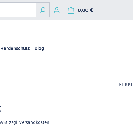
0,00 €
Warenkorb enthält 
Herdenschutz
Blog
KERBL
€
is:
MwSt. zzgl. Versandkosten