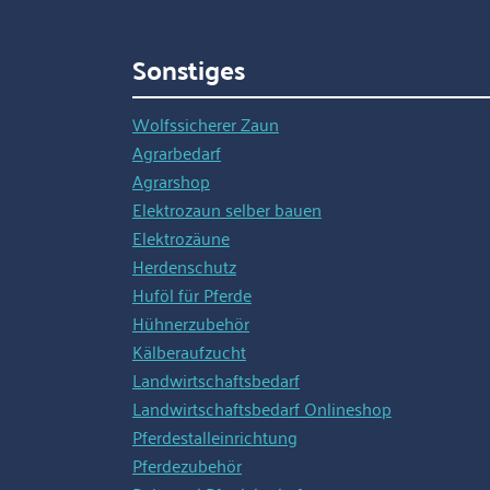
extra scharfem und 
Raspelhieb, eine Sei
Sonstiges
grobem Feilenhieb
Spezialwerkzeuge „
Germany“ garantier
Wolfssicherer Zaun
hochwertige Verarb
Agrarbedarf
und lange Standzeit
Agrarshop
Elektrozaun selber bauen
Elektrozäune
Herdenschutz
Huföl für Pferde
Hühnerzubehör
Kälberaufzucht
Landwirtschaftsbedarf
Landwirtschaftsbedarf Onlineshop
Pferdestalleinrichtung
Pferdezubehör