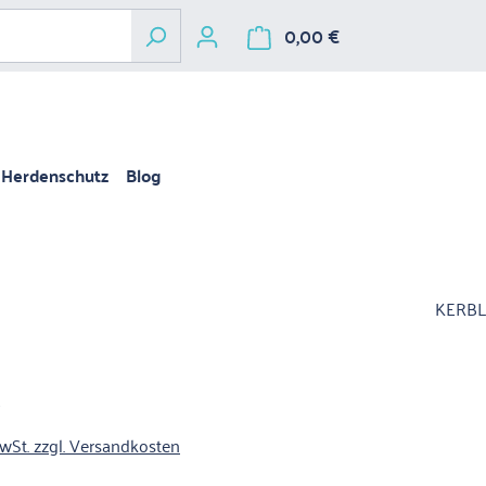
0,00 €
Warenkorb enthält 
Herdenschutz
Blog
KERBL
€
is:
MwSt. zzgl. Versandkosten