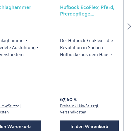
chlaghammer
Hufbock EcoFlex, Pferd,
Pferdepflege,
Hufpflegewerkzeuge
hlaghammer •
Der Hufbock EcoFlex – die
dete Ausführung •
Revolution in Sachen
lverstärktem
Hufböcke aus dem Hause
 • ca. 33 cm lang
KERBL.Die Hufe eines
Pferdes bedürfen intensiver
Pflege. Mit dieser
höhenverstellbaren, flexiblen
Haltevorrichtung können Sie
sich ganz auf die Arbeit an
r Preis:
Regulärer Preis:
67,60 €
Vorder- und Hinterhuf
l. MwSt. zzgl.
Preise inkl. MwSt. zzgl.
konzentrieren. Dieser wird
osten
Versandkosten
zuverlässig und schonend
vom Bock gehalten, sodass
 den Warenkorb
In den Warenkorb