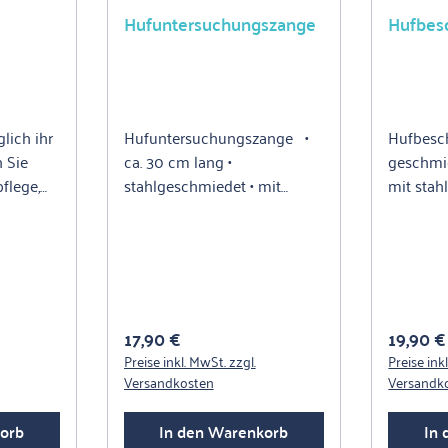
Hufuntersuchungszange
Hufbes
lich ihr
Hufuntersuchungszange •
Hufbesc
n Sie
ca. 30 cm lang •
geschmie
flege,
stahlgeschmiedet • mit
mit stah
geraden Schenkeln
Holzstiel
 die
kungen
apparat
cken
Regulärer Preis:
Reguläre
17,90 €
19,90 €
 feilen
Preise inkl. MwSt. zzgl.
Preise ink
Horn
Versandkosten
Versandk
d
orb
In den Warenkorb
In