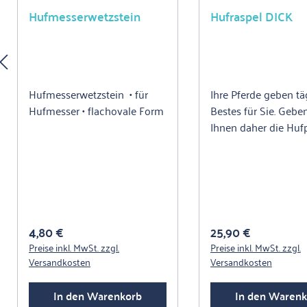
Hufmesserwetzstein
Hufraspel DICK
Hufmesserwetzstein • für
Ihre Pferde geben täg
Hufmesser • flachovale Form
Bestes für Sie. Gebe
Ihnen daher die Hufp
die sie brauchen.
Vernachlässigen Sie
Pflege, hat das teils
verheerende Auswir
auf den Bewegungs
des Tiers. Mit der di
Regulärer Preis:
Regulärer Preis:
4,80 €
25,90 €
Hufraspel von KERBL
Preise inkl. MwSt. zzgl.
Preise inkl. MwSt. zzgl.
Sie überschüssiges 
Versandkosten
Versandkosten
effektiv herunter un
gleichen leichte
In den Warenkorb
In den Warenk