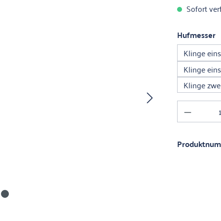
Sofort verf
a
Hufmesser
Klinge eins
Klinge eins
Klinge zwei
Produkt 
Produktnu