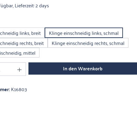
ügbar, Lieferzeit: 2 days
uswählen
chneidig links, breit
Klinge einschneidig links, schmal
chneidig rechts, breit
Klinge einschneidig rechts, schmal
schneidig, mittel
Anzahl: Gib den gewünschten Wert ein oder 
In den Warenkorb
mmer:
K16803