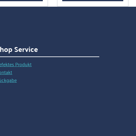
Sie nicht das Bein fixieren
müssen. Mit dem Hufbock
EcoFlex wird die Hufpflege
zum Kinderspiel. Das
Produkt ist einfach
anzuwenden und schont
Ihren Rücken sowie die Knie.
hop Service
Die Auflage für Vorderhufe
aus robustem Hartgummi
efektes Produkt
und der Auflagegurt für
ontakt
Hinterhufe (strapazierfähiges
ückgabe
Polypropylen) gewährleistet
optimalen Halt und
Langlebigkeit.Der Hufbock
EcoFlex eignet sich für alle
Größen und Rassen. Durch
das hochwertige Material
eignet er sich auch für ältere
Pferde, die mehr Komfort