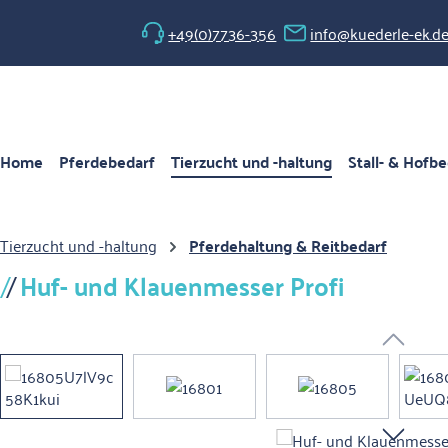
 Hauptinhalt springen
Zur Suche springen
Zur Hauptnavigation springen
+49(0)7736-356
info@kuederle-ek.d
Home
Pferdebedarf
Tierzucht und -haltung
Stall- & Hofbe
Tierzucht und -haltung
Pferdehaltung & Reitbedarf
Huf- und Klauenmesser Profi
Bildergalerie überspringen