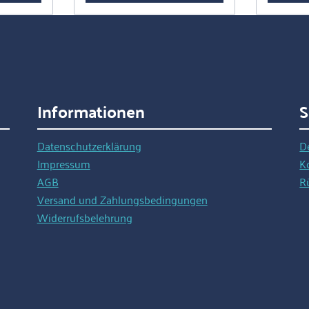
uf aus.
n eignet
spel von
 Huf
m zu
tion mit
nd
Informationen
S
chneider
t die
Datenschutzerklärung
D
Impressum
K
AGB
R
Made in
Versand und Zahlungsbedingungen
Widerrufsbelehrung
beitung
(200 x
fgriff
Seite mit